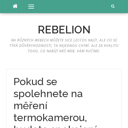
Přeskočit
Menu
na
obsah
REBELION
NA RŮZNÝCH WEBECH MŮŽETE SICE LECCOS NAJÍT, ALE CO SE
TÝKÁ DŮVĚRYHODNOSTI, TA NEJEDNOU CHYBÍ. ALE ZA KVALITU
TOHO, CO NABÍZÍ NÁŠ WEB, VÁM RUČÍME.
Pokud se
spolehnete na
měření
termokamerou,