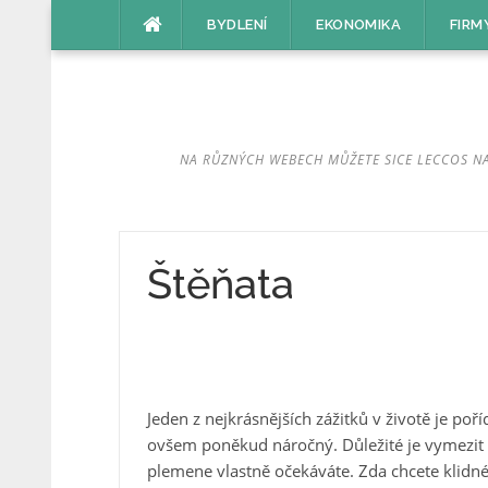
Přeskočit
BYDLENÍ
EKONOMIKA
FIRM
na
obsah
NA RŮZNÝCH WEBECH MŮŽETE SICE LECCOS NAJ
Štěňata
Jeden z nejkrásnějších zážitků v životě je po
ovšem poněkud náročný. Důležité je vymezit 
plemene vlastně očekáváte. Zda chcete klidn