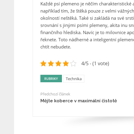
Každé psí plemeno je něčím charakteristické 
například tím, že štěká pouze z velmi vážnýc
okolností neštěká. Také si zakládá na své srsti.
srovnání s jinými psími plemeny, akita inu sn
finančního hlediska. Navíc je to milovnice apo
řeknete. Toto nádherné a inteligentní plemeno
chtít nebudete.
4/5 - (1 vote)
Technika
RUBRIKY
Předchozí článek
Mějte koberce v maximální čistotě