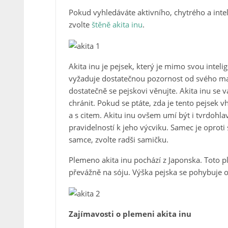
Pokud vyhledáváte aktivního, chytrého a inteli
zvolte
štěně akita inu
.
Akita inu je pejsek, který je mimo svou intel
vyžaduje dostatečnou pozornost od svého maji
dostatečně se pejskovi věnujte. Akita inu se v
chránit. Pokud se ptáte, zda je tento pejsek 
a s citem. Akitu inu ovšem umí být i tvrdohlav
pravidelností k jeho výcviku. Samec je oprot
samce, zvolte radši samičku.
Plemeno akita inu pochází z Japonska. Toto ple
převážně na sóju. Výška pejska se pohybuje o
Zajímavosti o plemeni akita inu