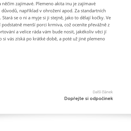
a něčím zajímavé. Plemeno akita inu je zajímavé
h důvodů, například v ohrožení apod. Za standartních
 Stará se o ni a myje si ji stejně, jako to dělají kočky. Ve
í podstatně menší porci krmiva, což oceníte převážně z
rtování a velice ráda vám bude nosit, jakékoliv věci jí
 si vás získá po krátké době, a poté už jiné plemeno
Další článek
Dopřejte si odpočinek