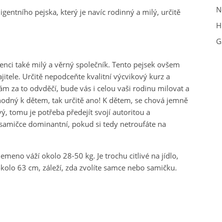
N
gentního pejska, který je navíc rodinný a milý, určitě
H
G
igenci také milý a věrný společník. Tento pejsek ovšem
tele. Určitě nepodceňte kvalitní výcvikový kurz a
ám za to odvděčí, bude vás i celou vaši rodinu milovat a
vhodný k dětem, tak určitě ano! K dětem, se chová jemně
ý, tomu je potřeba předejít svojí autoritou a
i samičce dominantní, pokud si tedy netroufáte na
meno váží okolo 28-50 kg. Je trochu citlivé na jídlo,
kolo 63 cm, záleží, zda zvolíte samce nebo samičku.