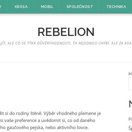
Y
KRÁSA
MOBIL
SPOLEČNOST
TECHNIKA
REBELION
ÍT, ALE CO SE TÝKÁ DŮVĚRYHODNOSTI, TA NEJEDNOU CHYBÍ. ALE ZA KVA
H
řídit si do rodiny štěně. Výběr vhodného plemene je
H
si vaše preference a uvědomit si, co od daného
ého gaučového pejska, nebo aktivního lovce.
Š