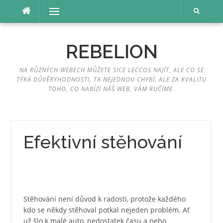
Přeskočit
Menu
na
obsah
REBELION
NA RŮZNÝCH WEBECH MŮŽETE SICE LECCOS NAJÍT, ALE CO SE
TÝKÁ DŮVĚRYHODNOSTI, TA NEJEDNOU CHYBÍ. ALE ZA KVALITU
TOHO, CO NABÍZÍ NÁŠ WEB, VÁM RUČÍME.
Efektivní stěhování
Stěhování není důvod k radosti, protože každého
kdo se někdy stěhoval potkal nejeden problém. Ať
už šlo k malé auto, nedostatek času a nebo