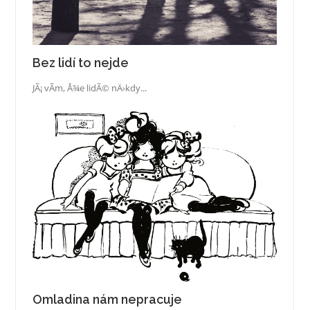
Bez lidí to nejde
JÃ¡ vÃ­m, Å¾e lidÃ© nÄ›kdy...
Omladina nám nepracuje