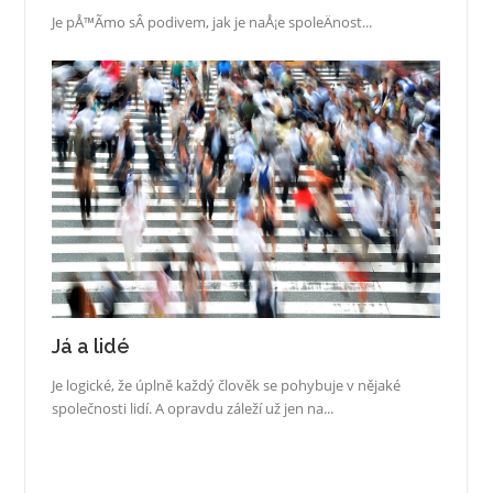
Je pÅ™Ã­mo sÂ podivem, jak je naÅ¡e spoleÄnost...
Já a lidé
Je logické, že úplně každý člověk se pohybuje v nějaké
společnosti lidí. A opravdu záleží už jen na...