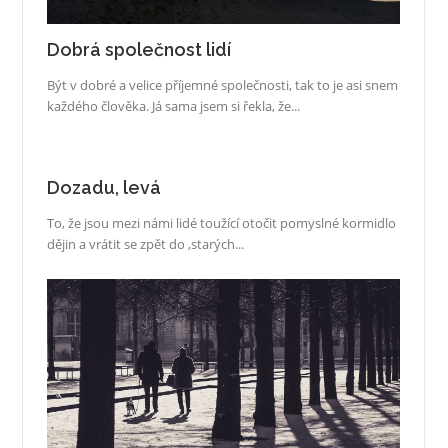
Dobrá společnost lidí
Být v dobré a velice příjemné společnosti, tak to je asi snem
každého člověka. Já sama jsem si řekla, že...
Dozadu, levá
To, že jsou mezi námi lidé toužící otočit pomyslné kormidlo
dějin a vrátit se zpět do ‚starých...